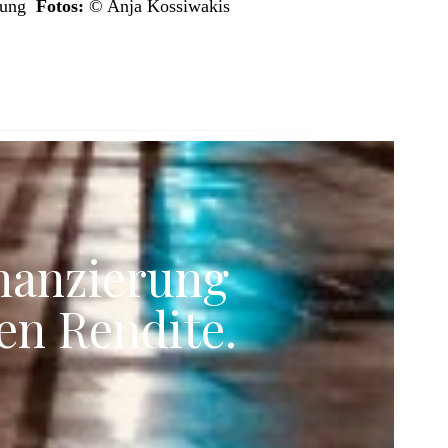
tung
Fotos:
© Anja Kossiwakis
nanzierung
en Rendite.