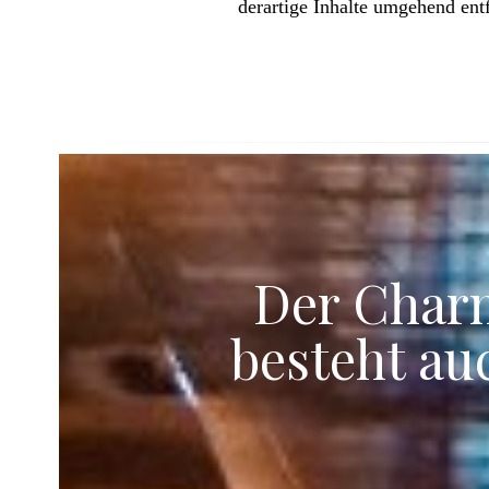
derartige Inhalte umgehend ent
Der Charm
besteht au