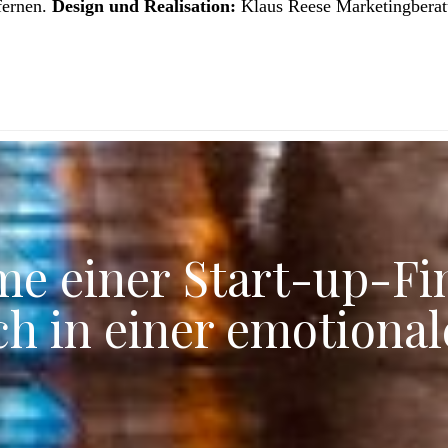
fernen.
Design und Realisation:
Klaus Reese Marketingbera
e einer Start-up-Fi
ch in einer emotional